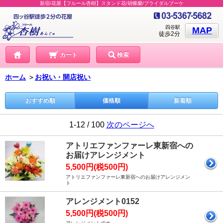
新宿/花屋【フルール杏樹】スタンド花/胡蝶蘭/ブライダルブーケ
四谷駅
MAP
徒歩2分
カート
検索
ホーム
＞
お祝い・開店祝い
おすすめ順
価格順
新着順
1-12 / 100
次のページへ
アトリエファンファーレ東新宿への
お届けアレンジメント
5,500円(税500円)
アトリエファンファーレ東新宿へのお届けアレンジメン
ト
アレンジメント0152
5,500円(税500円)