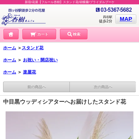
新宿/花屋【フルール杏樹】スタンド花/胡蝶蘭/ブライダルブーケ
四谷駅
MAP
徒歩2分
カート
検索
ホーム
＞
スタンド花
ホーム
＞
お祝い・開店祝い
ホーム
＞
楽屋花
前の商品へ
次の商品へ
中目黒ウッディシアターへお届けしたスタンド花