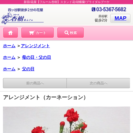
新宿/花屋【フルール杏樹】スタンド花/胡蝶蘭/ブライダルブーケ
四谷駅
MAP
徒歩2分
カート
検索
ホーム
＞
アレンジメント
ホーム
＞
母の日・父の日
ホーム
＞
父の日
前の商品へ
次の商品へ
アレンジメント（カーネーション）