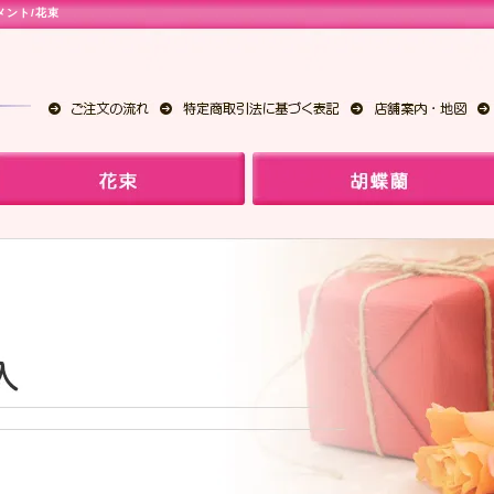
メント
/
花束