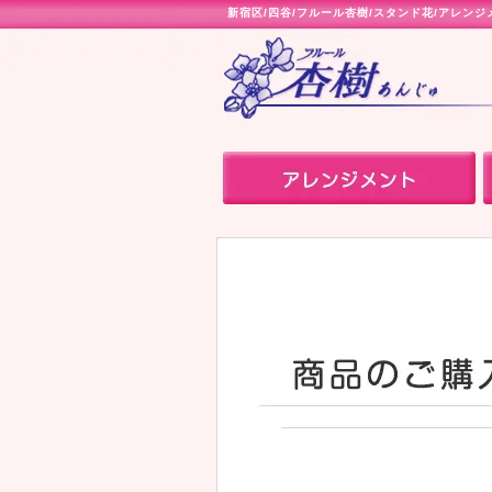
新宿区
/
四谷
/
フルール杏樹
/
スタンド花
/
アレンジ